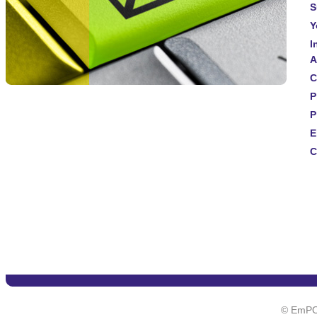
S
Y
I
A
C
P
P
E
C
© EmPO